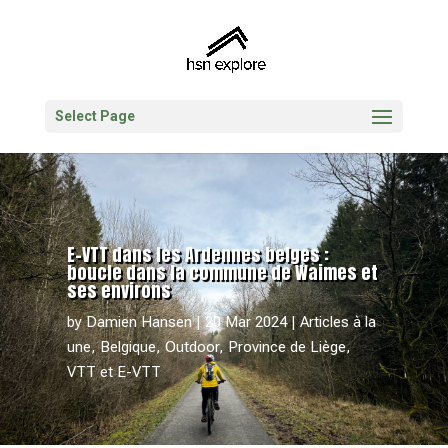
Select Page
E-VTT dans les Ardennes belges :
boucle dans la commune de Waimes et
ses environs
by
Damien Hansen
20 Mar 2024
Articles à la
une
,
Belgique
,
Outdoor
,
Province de Liège
,
VTT et E-VTT