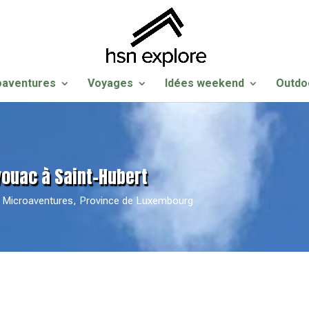
oaventures
Voyages
Idées weekend
Outdo
vouac à Saint-Hubert
,
Microaventures
,
Province de Luxembourg