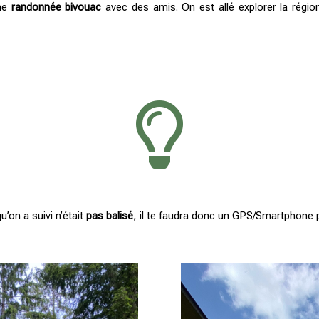
une
randonnée bivouac
avec des amis. On est allé explorer la régi

u’on a suivi n’était
pas balisé
, il te faudra donc un GPS/Smartphone po