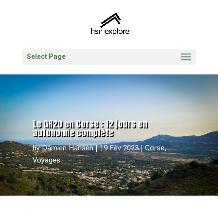
Select Page
Le GR20 en Corse : 12 jours en
autonomie complète
by
Damien Hansen
19 Fév 2023
Corse
,
Voyages