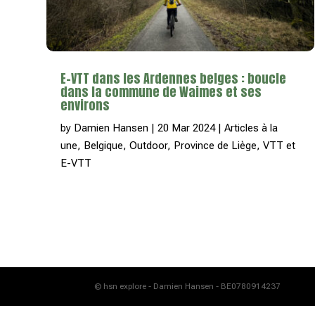
E-VTT dans les Ardennes belges : boucle
dans la commune de Waimes et ses
environs
by
Damien Hansen
|
20 Mar 2024
|
Articles à la
une
,
Belgique
,
Outdoor
,
Province de Liège
,
VTT et
E-VTT
© hsn explore - Damien Hansen - BE0780914237