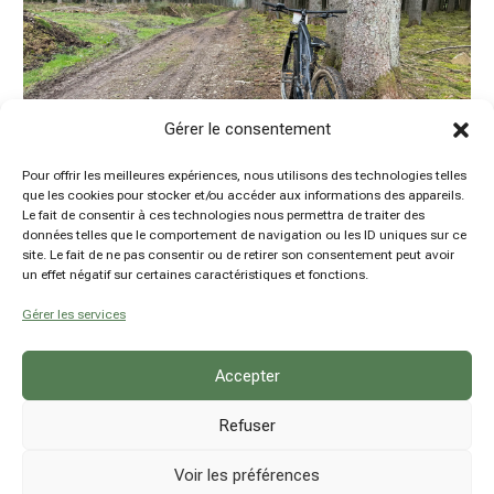
Gérer le consentement
Pour offrir les meilleures expériences, nous utilisons des technologies telles
que les cookies pour stocker et/ou accéder aux informations des appareils.
Le fait de consentir à ces technologies nous permettra de traiter des
données telles que le comportement de navigation ou les ID uniques sur ce
Mes parcours d’entraînement VTT
site. Le fait de ne pas consentir ou de retirer son consentement peut avoir
by
Damien Hansen
|
19 Mar 2024
|
Belgique
,
Outdoor
,
un effet négatif sur certaines caractéristiques et fonctions.
VTT et E-VTT
Gérer les services
Accepter
Refuser
Voir les préférences