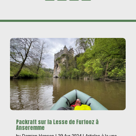
Packraft sur la Lesse de Furfooz à
Anseremme
by
Damien Hansen
|
29 Avr 2024
|
Articles à la une
,