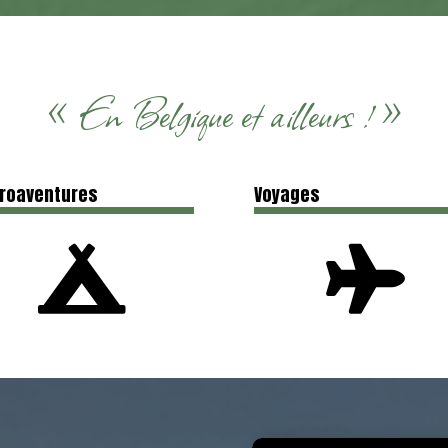
« En Belgique et ailleurs !
»
roaventures
Voyages

