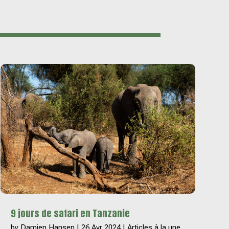
9 jours de safari en Tanzanie
by
Damien Hansen
|
26 Avr 2024
|
Articles à la une
,