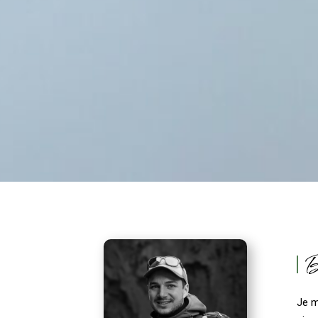
B
Je m