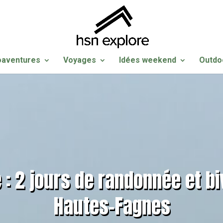
oaventures
Voyages
Idées weekend
Outdo
: 2 jours de randonnée et b
Hautes-Fagnes