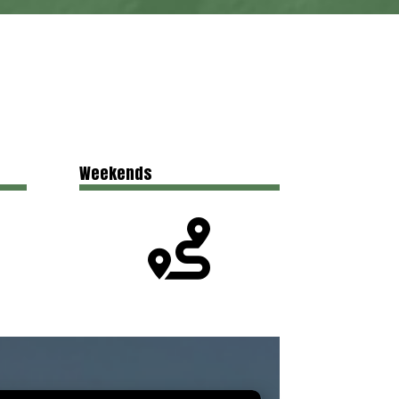
Weekends
