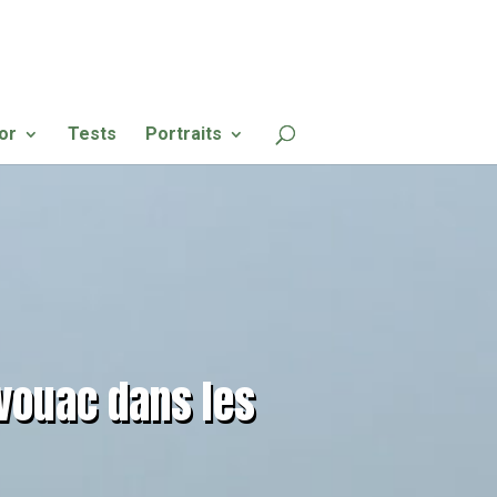
or
Tests
Portraits
ivouac dans les