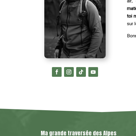
air,
maté
toi 
sur 
Bonn
Ma grande traversée des Alpes