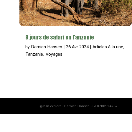
9 jours de safari en Tanzanie
by
Damien Hansen
|
26 Avr 2024
|
Articles à la une
,
Tanzanie
,
Voyages
© hsn explore - Damien Hansen - BE0780914237