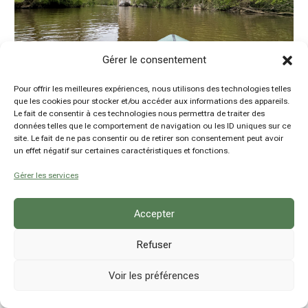
Gérer le consentement
Pour offrir les meilleures expériences, nous utilisons des technologies telles
que les cookies pour stocker et/ou accéder aux informations des appareils.
Le fait de consentir à ces technologies nous permettra de traiter des
Packraft sur la Lesse de Furfooz à Anseremme
données telles que le comportement de navigation ou les ID uniques sur ce
site. Le fait de ne pas consentir ou de retirer son consentement peut avoir
by
Damien Hansen
|
29 Avr 2024
|
Articles à la une
,
un effet négatif sur certaines caractéristiques et fonctions.
Belgique
,
Outdoor
,
Packraft
,
Province de Namur
Gérer les services
Accepter
Refuser
Voir les préférences
© hsn explore - Damien Hansen - BE0780914237