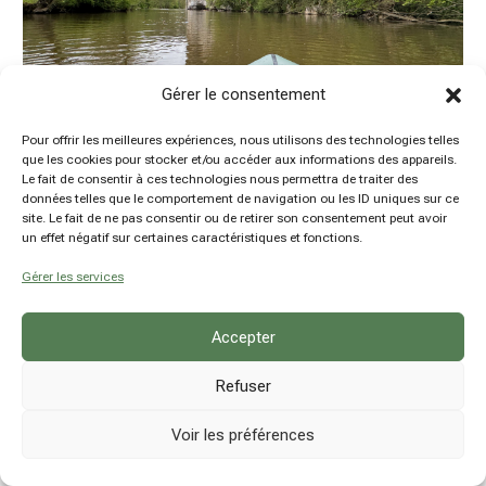
Gérer le consentement
Pour offrir les meilleures expériences, nous utilisons des technologies telles
que les cookies pour stocker et/ou accéder aux informations des appareils.
Le fait de consentir à ces technologies nous permettra de traiter des
Packraft sur la Lesse de Furfooz à Anseremme
données telles que le comportement de navigation ou les ID uniques sur ce
site. Le fait de ne pas consentir ou de retirer son consentement peut avoir
by
Damien Hansen
|
29 Avr 2024
|
Articles à la une
,
un effet négatif sur certaines caractéristiques et fonctions.
Belgique
,
Outdoor
,
Packraft
,
Province de Namur
Gérer les services
Accepter
Refuser
Voir les préférences
© hsn explore - Damien Hansen - BE0780914237