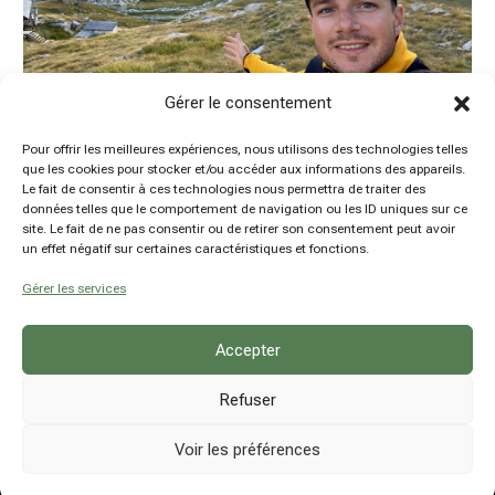
Gérer le consentement
Pour offrir les meilleures expériences, nous utilisons des technologies telles
que les cookies pour stocker et/ou accéder aux informations des appareils.
Le fait de consentir à ces technologies nous permettra de traiter des
La Grande Traversée des Alpes par le GR5 et le GR55,
données telles que le comportement de navigation ou les ID uniques sur ce
seul, en autonomie et en 23 jours
site. Le fait de ne pas consentir ou de retirer son consentement peut avoir
by
Damien Hansen
|
22 Fév 2024
|
Articles à la une
,
un effet négatif sur certaines caractéristiques et fonctions.
France
,
Voyages
Gérer les services
Accepter
Refuser
Voir les préférences
© hsn explore - Damien Hansen - BE0780914237