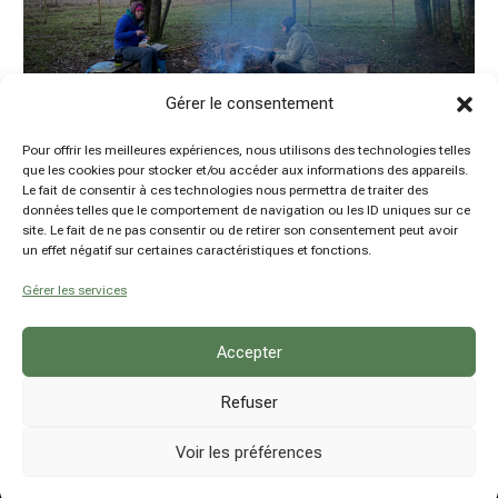
Gérer le consentement
Pour offrir les meilleures expériences, nous utilisons des technologies telles
que les cookies pour stocker et/ou accéder aux informations des appareils.
Le fait de consentir à ces technologies nous permettra de traiter des
Microaventure hivernale : 3 jours de randonnée et
données telles que le comportement de navigation ou les ID uniques sur ce
bivouac Entre Lesse et Lomme
site. Le fait de ne pas consentir ou de retirer son consentement peut avoir
by
Damien Hansen
|
20 Mar 2023
|
Belgique
,
un effet négatif sur certaines caractéristiques et fonctions.
Microaventures
,
Province de Luxembourg
Gérer les services
Accepter
Refuser
Voir les préférences
© hsn explore - Damien Hansen - BE0780914237