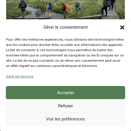
Gérer le consentement
Pour offrir les meilleures expériences, nous utilisons des technologies telles
que les cookies pour stocker et/ou accéder aux informations des appareils.
Le fait de consentir à ces technologies nous permettra de traiter des
Microaventure : 2 jours de randonnée et bivouac
données telles que le comportement de navigation ou les ID uniques sur ce
dans les Hautes-Fagnes
site. Le fait de ne pas consentir ou de retirer son consentement peut avoir
by
Damien Hansen
|
20 Juin 2024
|
Articles à la une
,
un effet négatif sur certaines caractéristiques et fonctions.
Belgique
,
Microaventures
,
Province de Liège
Gérer les services
Accepter
Refuser
Voir les préférences
© hsn explore - Damien Hansen - BE0780914237