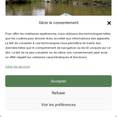
Gérer le consentement
Pour offrir les meilleures expériences, nous utilisons des technologies telles
que les cookies pour stocker et/ou accéder aux informations des appareils.
Le fait de consentir à ces technologies nous permettra de traiter des
Packraft sur la Lesse de Furfooz à Anseremme
données telles que le comportement de navigation ou les ID uniques sur ce
site. Le fait de ne pas consentir ou de retirer son consentement peut avoir
by
Damien Hansen
|
29 Avr 2024
|
Articles à la une
,
un effet négatif sur certaines caractéristiques et fonctions.
Belgique
,
Outdoor
,
Packraft
,
Province de Namur
Gérer les services
Accepter
Refuser
Voir les préférences
© hsn explore - Damien Hansen - BE0780914237