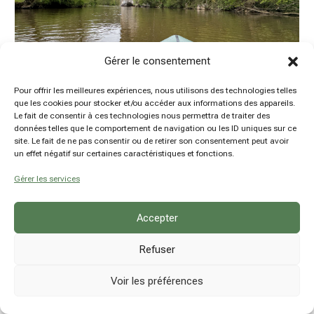
Gérer le consentement
Pour offrir les meilleures expériences, nous utilisons des technologies telles
que les cookies pour stocker et/ou accéder aux informations des appareils.
Le fait de consentir à ces technologies nous permettra de traiter des
Packraft sur la Lesse de Furfooz à Anseremme
données telles que le comportement de navigation ou les ID uniques sur ce
site. Le fait de ne pas consentir ou de retirer son consentement peut avoir
by
Damien Hansen
|
29 Avr 2024
|
Articles à la une
,
un effet négatif sur certaines caractéristiques et fonctions.
Belgique
,
Outdoor
,
Packraft
,
Province de Namur
Gérer les services
Accepter
Refuser
Voir les préférences
© hsn explore - Damien Hansen - BE0780914237