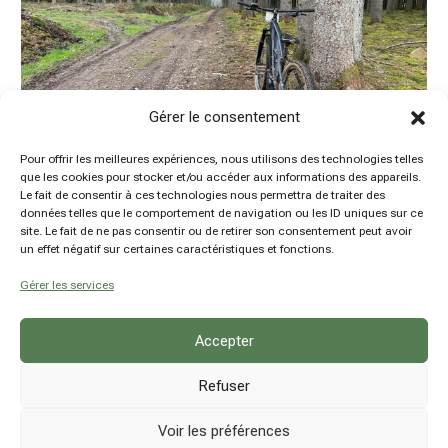
Gérer le consentement
Pour offrir les meilleures expériences, nous utilisons des technologies telles
que les cookies pour stocker et/ou accéder aux informations des appareils.
Le fait de consentir à ces technologies nous permettra de traiter des
données telles que le comportement de navigation ou les ID uniques sur ce
Mes parcours d’entraînement VTT
site. Le fait de ne pas consentir ou de retirer son consentement peut avoir
by
Damien Hansen
|
19 Mar 2024
|
Belgique
,
Outdoor
,
un effet négatif sur certaines caractéristiques et fonctions.
VTT et E-VTT
Gérer les services
Accepter
Refuser
Voir les préférences