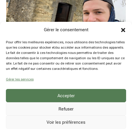
Gérer le consentement
Pour offrir les meilleures expériences, nous utilisons des technologies telles
que les cookies pour stocker et/ou accéder aux informations des appareils.
Le fait de consentir à ces technologies nous permettra de traiter des
5 jours de randonnée et bivouac en solo sur les
données telles que le comportement de navigation ou les ID uniques sur ce
sentiers d’art (sous la pluie)
site. Le fait de ne pas consentir ou de retirer son consentement peut avoir
by
Damien Hansen
|
31 Jan 2023
|
Belgique
,
un effet négatif sur certaines caractéristiques et fonctions.
Microaventures
,
Province de Namur
Gérer les services
Accepter
Refuser
Voir les préférences
© hsn explore - Damien Hansen - BE0780914237