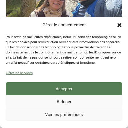
Gérer le consentement
Pour offrir les meilleures expériences, nous utilisons des technologies telles
que les cookies pour stocker et/ou accéder aux informations des appareils.
Le fait de consentir à ces technologies nous permettra de traiter des
Mes parcours d’entraînement trail
données telles que le comportement de navigation ou les ID uniques sur ce
site. Le fait de ne pas consentir ou de retirer son consentement peut avoir
by
Damien Hansen
|
19 Mar 2024
|
Belgique
,
Outdoor
,
un effet négatif sur certaines caractéristiques et fonctions.
Trail
Gérer les services
Accepter
Refuser
Voir les préférences
© hsn explore - Damien Hansen - BE0780914237