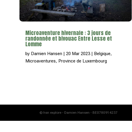
Microaventure hivernale : 3 jours de
randonnée et bivouac Entre Lesse et
Lomme
by
Damien Hansen
|
20 Mar 2023
|
Belgique
,
Microaventures
,
Province de Luxembourg
© hsn explore - Damien Hansen - BE0780914237