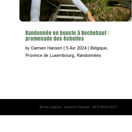
Randonnée en boucle à Rochehaut :
promenade des échelles
by
Damien Hansen
|
5 Avr 2024
|
Belgique
,
Province de Luxembourg
,
Randonnées
© hsn explore - Damien Hansen - BE0780914237