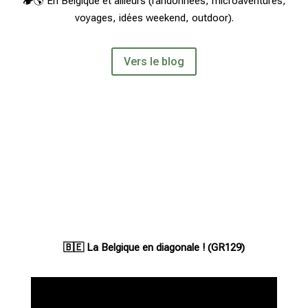
🏕🌎
En Belgique et ailleurs (
randonnées
, microaventures,
voyages,
idées
weekend, outdoor).
Vers le blog
🇧🇪 La Belgique en diagonale ! (GR129)